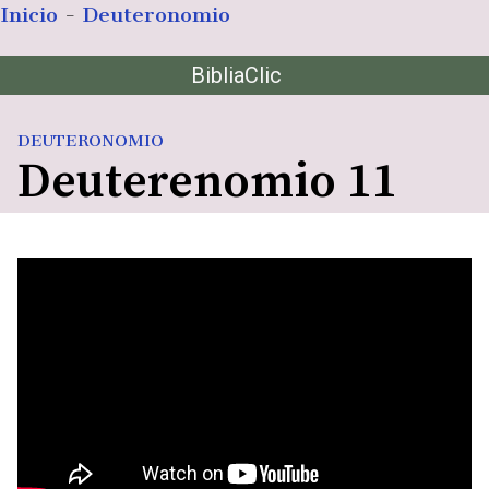
Inicio
-
Deuteronomio
Saltar
BibliaClic
al
contenido
DEUTERONOMIO
Deuterenomio 11