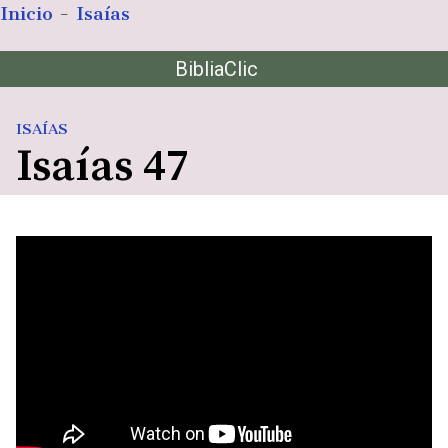
Inicio
-
Isaías
Saltar
BibliaClic
al
contenido
ISAÍAS
Isaías 47