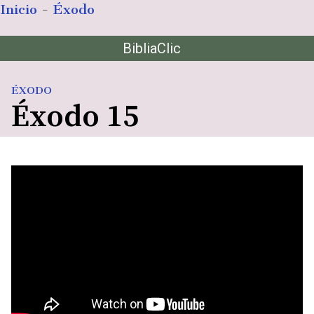
Inicio
-
Éxodo
Saltar
BibliaClic
al
contenido
ÉXODO
Éxodo 15